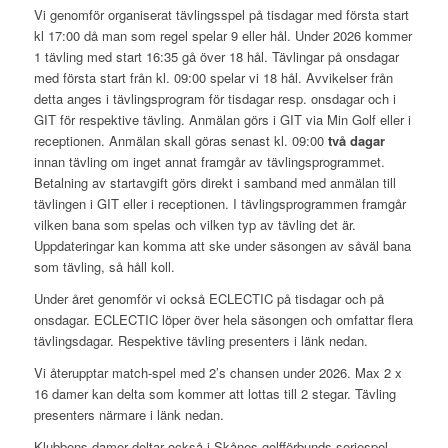
Vi genomför organiserat tävlingsspel på tisdagar med första start
kl 17:00 då man som regel spelar 9 eller hål. Under 2026 kommer
1 tävling med start 16:35 gå över 18 hål. Tävlingar på onsdagar
med första start från kl. 09:00 spelar vi 18 hål. Avvikelser från
detta anges i tävlingsprogram för tisdagar resp. onsdagar och i
GIT för respektive tävling. Anmälan görs i GIT via Min Golf eller i
receptionen. Anmälan skall göras senast kl. 09:00
två dagar
innan tävling om inget annat framgår av tävlingsprogrammet.
Betalning av startavgift görs direkt i samband med anmälan till
tävlingen i GIT eller i receptionen. I tävlingsprogrammen framgår
vilken bana som spelas och vilken typ av tävling det är.
Uppdateringar kan komma att ske under säsongen av såväl bana
som tävling, så håll koll.
Under året genomför vi också ECLECTIC på tisdagar och på
onsdagar. ECLECTIC löper över hela säsongen och omfattar flera
tävlingsdagar. Respektive tävling presenters i länk nedan.
Vi återupptar match-spel med 2’s chansen under 2026. Max 2 x
16 damer kan delta som kommer att lottas till 2 stegar. Tävling
presenters närmare i länk nedan.
Klubbens damer deltar också i Skånes golfförbunds seriespel.