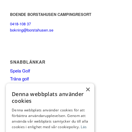
BOENDE BORSTAHUSEN CAMPINGRESORT
0418-108 37
bokning@borstahusen.se
SNABBLÄNKAR
Spela Golf
Träna golf
Äta
×
Denna webbplats använder
Boende
cookies
Shop
Klubben
Denna webbplats använder cookies för att
förbättra användarupplevelsen. Genom att
Företagspartner
använda vår webbplats samtycker du till alla
cookies i enlighet med vår cookiepolicy.
Läs