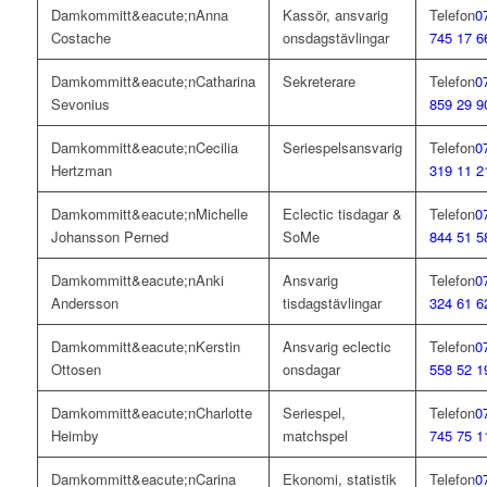
Anna
Kassör, ansvarig
0
Costache
onsdagstävlingar
745 17 6
Catharina
Sekreterare
0
Sevonius
859 29 9
Cecilia
Seriespelsansvarig
0
Hertzman
319 11 2
Michelle
Eclectic tisdagar &
0
Johansson Perned
SoMe
844 51 5
Anki
Ansvarig
0
Andersson
tisdagstävlingar
324 61 6
Kerstin
Ansvarig eclectic
0
Ottosen
onsdagar
558 52 1
Charlotte
Seriespel,
0
Heimby
matchspel
745 75 1
Carina
Ekonomi, statistik
0