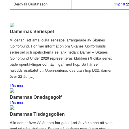
Bergvall Gustafsson
442 19 2
Damernas Seriespel
Vi deltar i ett antal olika seriespel arrangerade av Skånes
Golfförbund. För mer information om Skånes Golfförbunds
seriespel och spelschema se länk nedan: Damer – Skånes
Golfförbund Under 2026 representeras klubben i 9 olika serier,
både opentävlingar och tävlingar med hcp. Så här ser
halvtidsresultatet ut. Open-seriena, dvs utan hcp D22, damer
över 22 år, […]
Läs mer
Damernas Onsdagsgolf
Läs mer
Damernas Tisdagsgolfen
Alla damer över 22 år som har grönt kort är välkomna att vara
med på våra tävlingar. Spelas på tisdagar med första start kl