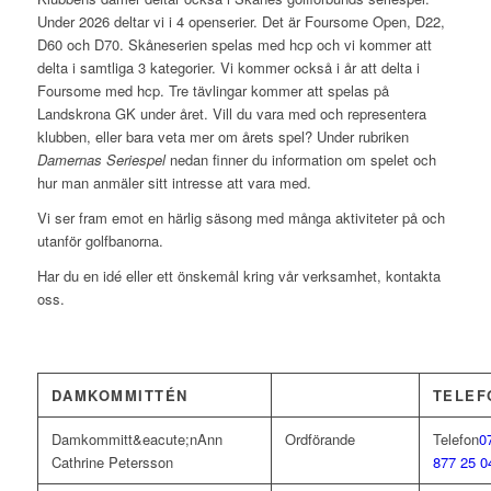
Under 2026 deltar vi i 4 openserier. Det är Foursome Open, D22,
D60 och D70. Skåneserien spelas med hcp och vi kommer att
delta i samtliga 3 kategorier. Vi kommer också i år att delta i
Foursome med hcp. Tre tävlingar kommer att spelas på
Landskrona GK under året. Vill du vara med och representera
klubben, eller bara veta mer om årets spel? Under rubriken
Damernas Seriespel
nedan finner du information om spelet och
hur man anmäler sitt intresse att vara med.
Vi ser fram emot en härlig säsong med många aktiviteter på och
utanför golfbanorna.
Har du en idé eller ett önskemål kring vår verksamhet, kontakta
oss.
DAMKOMMITTÉN
TELEF
Ann
Ordförande
0
Cathrine Petersson
877 25 0