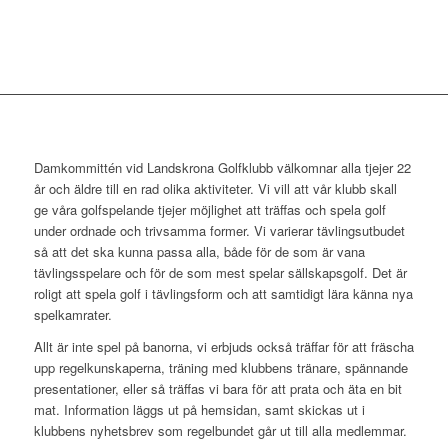
Damkommittén vid Landskrona Golfklubb välkomnar alla tjejer 22
år och äldre till en rad olika aktiviteter. Vi vill att vår klubb skall
ge våra golfspelande tjejer möjlighet att träffas och spela golf
under ordnade och trivsamma former. Vi varierar tävlingsutbudet
så att det ska kunna passa alla, både för de som är vana
tävlingsspelare och för de som mest spelar sällskapsgolf. Det är
roligt att spela golf i tävlingsform och att samtidigt lära känna nya
spelkamrater.
Allt är inte spel på banorna, vi erbjuds också träffar för att fräscha
upp regelkunskaperna, träning med klubbens tränare, spännande
presentationer, eller så träffas vi bara för att prata och äta en bit
mat. Information läggs ut på hemsidan, samt skickas ut i
klubbens nyhetsbrev som regelbundet går ut till alla medlemmar.