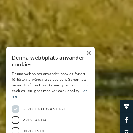
×
Denna webbplats använder
cookies
Denna webbplats använder cookies för att
förbättra användarupplevelsen. Genom att
VÄLKOMMEN TILL
använda vår webbplats samtycker du till alla
LANDSKRONA
cookies i enlighet med vår cookiepolicy.
Läs
mer
GOLFKLUBB
STRIKT NÖDVÄNDIGT
SOM GOLF SKA
PRESTANDA
UPPLEVAS
INRIKTNING