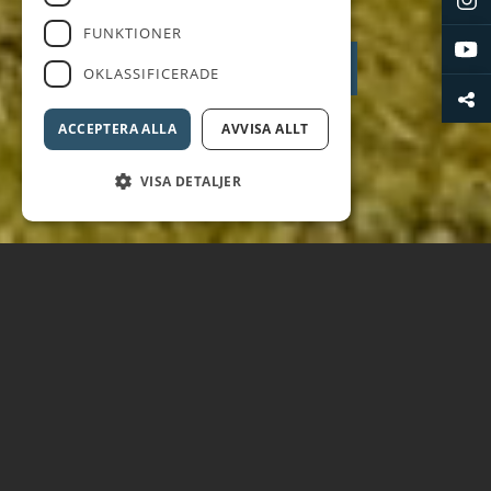
FUNKTIONER
BOKA STARTTID
BANSTATUS
OKLASSIFICERADE
ACCEPTERA ALLA
AVVISA ALLT
VISA DETALJER
PRISBELÖNT GOLFKLUBB I
EN SKÅNSK IDYLL
På Landskrona Golfklubb, en golfresort där du
med några få steg når 2 högklassiga golfbanor,
Skånes enda 5-stjärniga camping Borstahusen