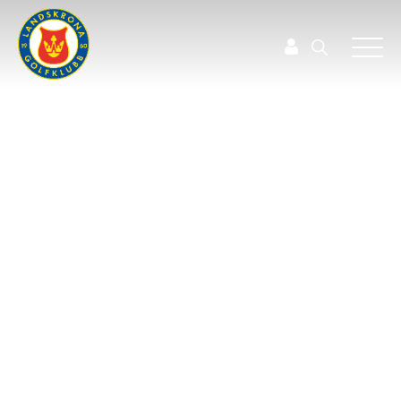
NATIONELL IDROTTSUTBILDNING
NIU Öresundsgymnasiet