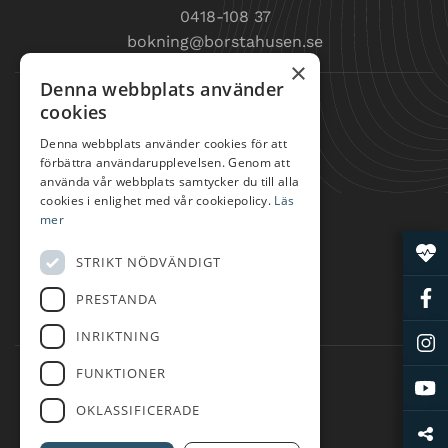
0418-108 37
bokning@borstahusen.se
×
Denna webbplats använder
SNABBLÄNKAR
cookies
SPELA GOLF
Denna webbplats använder cookies för att
förbättra användarupplevelsen. Genom att
TRÄNA GOLF
använda vår webbplats samtycker du till alla
ÄTA
cookies i enlighet med vår cookiepolicy.
Läs
mer
BOENDE
SHOP
STRIKT NÖDVÄNDIGT
KLUBBEN
PRESTANDA
FÖRETAGSPARTNER
INRIKTNING
FÖLJ OSS
FUNKTIONER
OKLASSIFICERADE