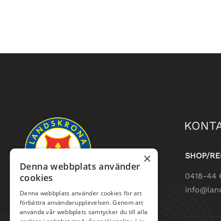
LOKALA REGLER
KONTA
×
SHOP/RE
Denna webbplats använder
0418-44 
cookies
info@lan
Denna webbplats använder cookies för att
förbättra användarupplevelsen. Genom att
använda vår webbplats samtycker du till alla