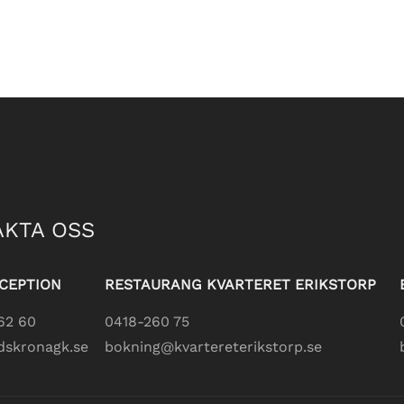
KTA OSS
CEPTION
RESTAURANG KVARTERET ERIKSTORP
62 60
0418-260 75
dskronagk.se
bokning@kvartereterikstorp.se