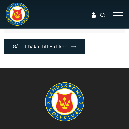
Din varukorg är för närvarande tom.
Gå Tillbaka Till Butiken