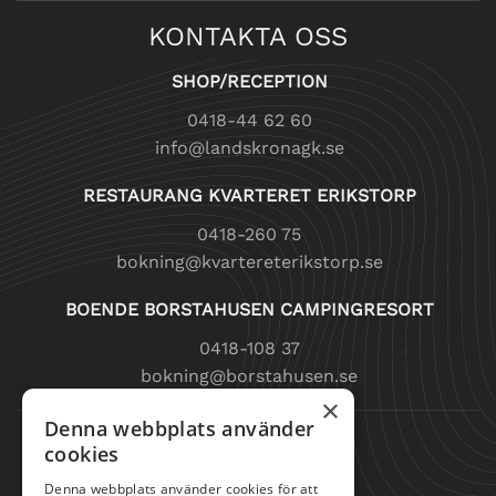
KONTAKTA OSS
SHOP/RECEPTION
0418-44 62 60
info@landskronagk.se
RESTAURANG KVARTERET ERIKSTORP
0418-260 75
bokning@kvartereterikstorp.se
BOENDE BORSTAHUSEN CAMPINGRESORT
0418-108 37
bokning@borstahusen.se
×
Denna webbplats använder
SNABBLÄNKAR
cookies
SPELA GOLF
Denna webbplats använder cookies för att