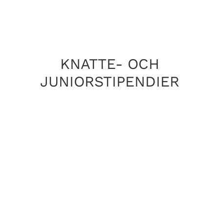
KNATTE- OCH
JUNIORSTIPENDIER
Landskrona GK har tillsammans med Acushnet
instiftat stipendier till klubbens knatte- &
juniorverksamhet.
Ni kan läsa om de olika stipendierna nedan
STORA JUNIORSTIPENDIET
KNATTE- & JUNIORSTIPENDIERNA
TIDIGARE STIPENDIATER