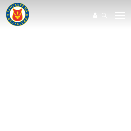
Varje framgång för junior
& elit börjar med glädje