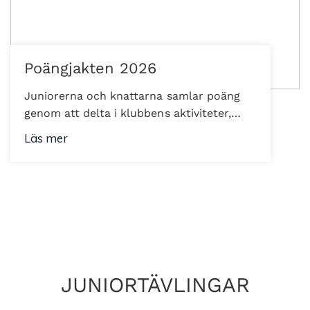
Poängjakten 2026
Juniorerna och knattarna samlar poäng
genom att delta i klubbens aktiviteter,
tävlingar och träningar samt genom att
Läs mer
engagera sig för klubbens utveckling.
Poängen sammanställs och används för
att belöna aktiva och engagerade juniorer
vid säsongens slut. Info om aktiviteterna
läggs ut på våra sociala medier.
Poängtabeller hittar ni nedan:
Poängjakten – Junior Poängjakten –
Knatte
JUNIORTÄVLINGAR