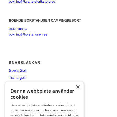
bokning@kvartereterikstorp.se
BOENDE BORSTAHUSEN CAMPINGRESORT
0418-108 37
bokning@borstahusen.se
SNABBLÄNKAR
Spela Golf
Träna golf
Äta
×
Denna webbplats använder
Boende
cookies
Shop
Klubben
Denna webbplats använder cookies för att
förbättra användarupplevelsen. Genom att
Företagspartner
använda vår webbplats samtycker du till alla