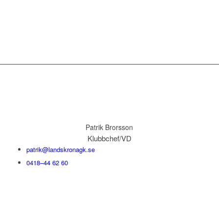
Patrik Brorsson
Klubbchef/VD
patrik@landskronagk.se
0418–44 62 60