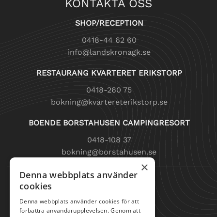
KONTAKTA OSS
SHOP/RECEPTION
0418-44 62 60
info@landskronagk.se
RESTAURANG KVARTERET ERIKSTORP
0418-260 75
bokning@kvartereterikstorp.se
BOENDE BORSTAHUSEN CAMPINGRESORT
0418-108 37
bokning@borstahusen.se
×
Denna webbplats använder
SNABBLÄNKAR
cookies
SPELA GOLF
Denna webbplats använder cookies för att
förbättra användarupplevelsen. Genom att
TRÄNA GOLF