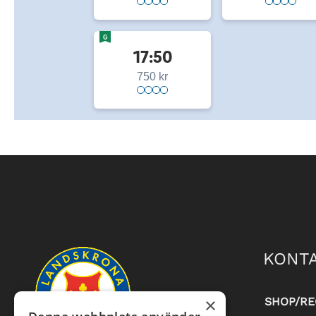
G
17:50
750 kr
KONTA
×
SHOP/RE