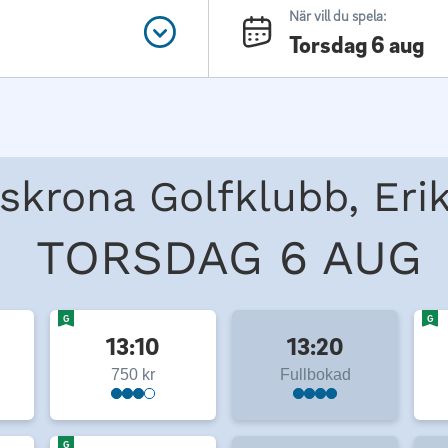
När vill du spela:
Torsdag 6 aug
skrona Golfklubb, Eri
TORSDAG 6 AUG
G
G
13:10
13:20
750 kr
Fullbokad
G