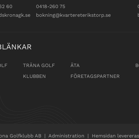
62 60
0418-260 75
dskronagk.se
bokning@kvartereterikstorp.se
BLÄNKAR
OLF
TRÄNA GOLF
ÄTA
B
KLUBBEN
FÖRETAGSPARTNER
ona Golfklubb AB
|
Administration
|
Hemsidan levereras