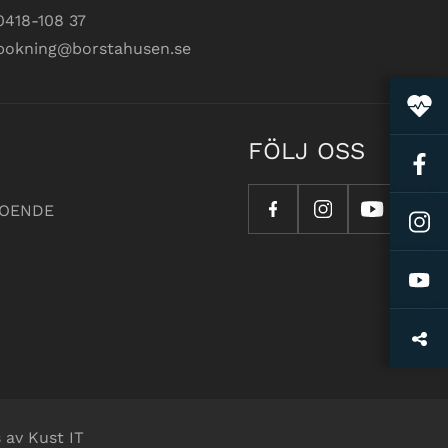
0418-108 37
bokning@borstahusen.se
FÖLJ OSS
OENDE
 av Kust IT