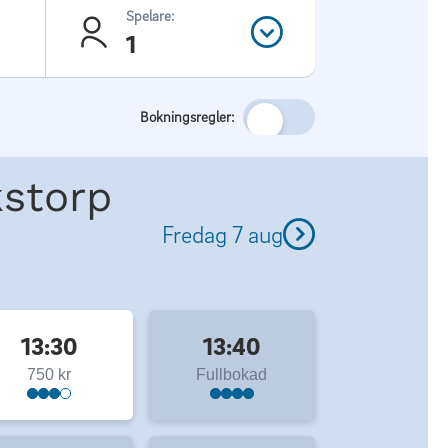
Spelare:
1
Bokningsregler:
kstorp
Fredag 7 aug
13:30
13:40
750 kr
Fullbokad