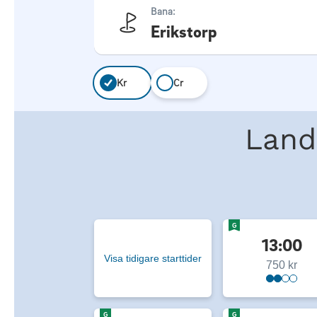
Bana:
Erikstorp
Kr
Cr
Land
G
13:00
Visa tidigare starttider
750 kr
G
G