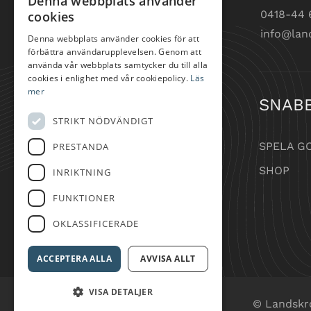
Denna webbplats använder
0418-44 
cookies
info@lan
Denna webbplats använder cookies för att
förbättra användarupplevelsen. Genom att
använda vår webbplats samtycker du till alla
cookies i enlighet med vår cookiepolicy.
Läs
mer
SNAB
STRIKT NÖDVÄNDIGT
SPELA G
PRESTANDA
SHOP
INRIKTNING
FUNKTIONER
OKLASSIFICERADE
ACCEPTERA ALLA
AVVISA ALLT
VISA DETALJER
© Landskr