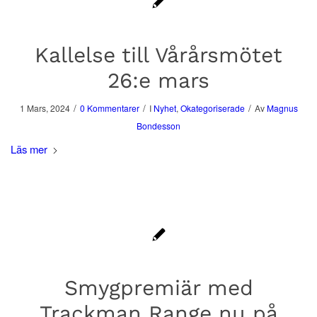
Kallelse till Vårårsmötet
26:e mars
/
/
/
1 Mars, 2024
0 Kommentarer
I
Nyhet
,
Okategoriserade
Av
Magnus
Bondesson
Läs mer
Smygpremiär med
Trackman Range nu på