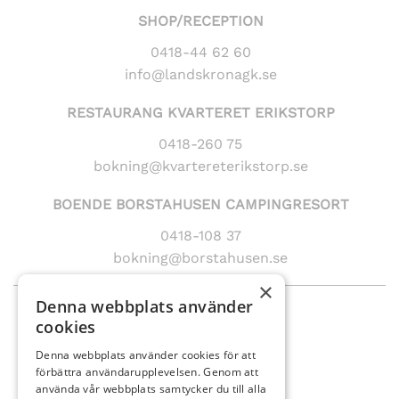
SHOP/RECEPTION
0418-44 62 60
info@landskronagk.se
RESTAURANG KVARTERET ERIKSTORP
0418-260 75
bokning@kvartereterikstorp.se
BOENDE BORSTAHUSEN CAMPINGRESORT
0418-108 37
bokning@borstahusen.se
×
Denna webbplats använder
SNABBLÄNKAR
cookies
SPELA GOLF
Denna webbplats använder cookies för att
TRÄNA GOLF
förbättra användarupplevelsen. Genom att
använda vår webbplats samtycker du till alla
ÄTA