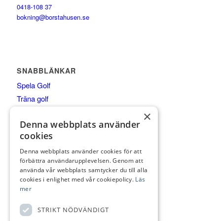
0418-108 37
bokning@borstahusen.se
SNABBLÄNKAR
Spela Golf
Träna golf
Äta
×
Denna webbplats använder
Boende
cookies
Shop
Klubben
Denna webbplats använder cookies för att
förbättra användarupplevelsen. Genom att
Företagspartner
använda vår webbplats samtycker du till alla
cookies i enlighet med vår cookiepolicy.
Läs
mer
FÖLJ OSS
STRIKT NÖDVÄNDIGT