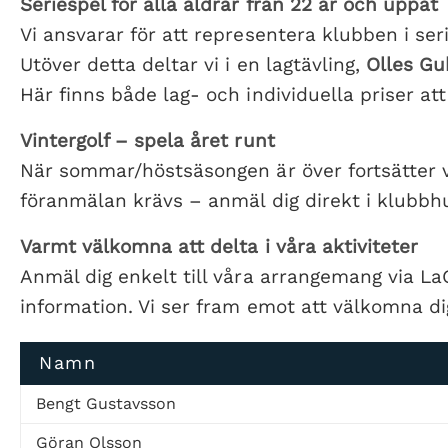
Seriespel för alla åldrar från 22 år och uppåt
Vi ansvarar för att representera klubben i se
Utöver detta deltar vi i en lagtävling,
Olles Gu
Här finns både lag- och individuella priser att
Vintergolf – spela året runt
När sommar/höstsäsongen är över fortsätter vi
föranmälan krävs – anmäl dig direkt i klubbh
Varmt välkomna att delta i våra aktiviteter
Anmäl dig enkelt till våra arrangemang via L
information. Vi ser fram emot att välkomna dig
Namn
Bengt Gustavsson
Göran Olsson