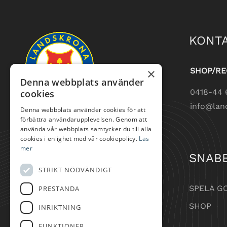
KONTA
×
SHOP/RE
Denna webbplats använder
0418-44 
cookies
info@lan
Denna webbplats använder cookies för att
förbättra användarupplevelsen. Genom att
använda vår webbplats samtycker du till alla
cookies i enlighet med vår cookiepolicy.
Läs
mer
SNAB
STRIKT NÖDVÄNDIGT
SPELA G
PRESTANDA
SHOP
INRIKTNING
FUNKTIONER