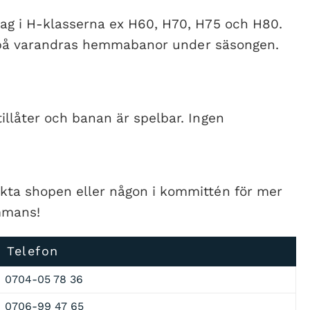
lag i H-klasserna ex H60, H70, H75 och H80.
ar på varandras hemmabanor under säsongen.
illåter och banan är spelbar. Ingen
akta shopen eller någon i kommittén för mer
ammans!
Telefon
0704-05 78 36
0706-99 47 65