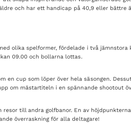
dre och har ett handicap på 40,9 eller bättre är
med olika spelformer, fördelade i två jämnstora
ckan 09.00 och bollarna lottas.
om en cup som löper över hela säsongen. Dessut
 upp om mästartiteln i en spännande shootout öve
resor till andra golfbanor. En av höjdpunkterna 
ande överraskning för alla deltagare!