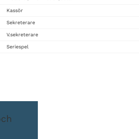
Kassör
Sekreterare
V.sekreterare
Seriespel
och