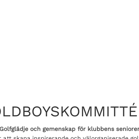
OLDBOYSKOMMITTÉ
Golfglädje och gemenskap för klubbens seniore
att skapa inspirerande och välorganiserade golft