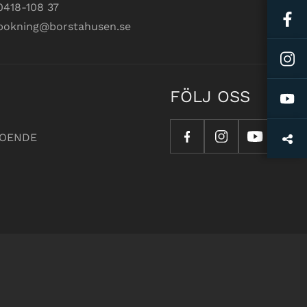
0418-108 37
bokning@borstahusen.se
FÖLJ OSS
OENDE
 av Kust IT