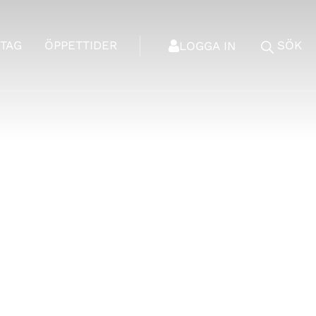
TAG
ÖPPETTIDER
SÖK
LOGGA IN
fice 365
Outlook Live