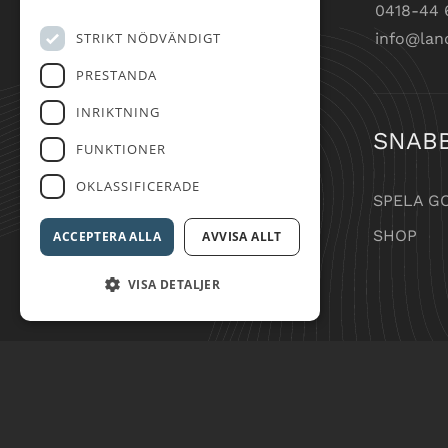
0418-44 
STRIKT NÖDVÄNDIGT
info@lan
PRESTANDA
INRIKTNING
SNAB
FUNKTIONER
OKLASSIFICERADE
SPELA G
SHOP
ACCEPTERA ALLA
AVVISA ALLT
VISA DETALJER
© Landskr