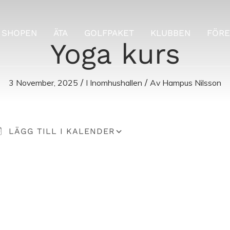
SHOPEN
ÄTA
GOLFPAKET
KLUBBEN
FÖRE
Yoga kurs
/
/
3 November, 2025
I
Inomhushallen
Av
Hampus Nilsson
lender
iCalendar
Of
LÄGG TILL I KALENDER