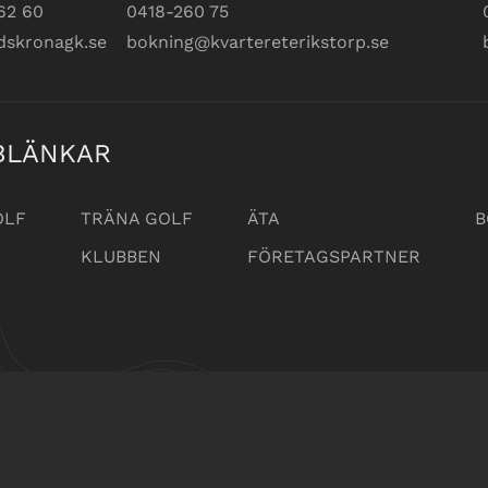
62 60
0418-260 75
dskronagk.se
bokning@kvartereterikstorp.se
BLÄNKAR
OLF
TRÄNA GOLF
ÄTA
B
KLUBBEN
FÖRETAGSPARTNER
ona Golfklubb AB
|
Administration
|
Hemsidan levereras