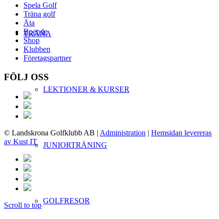
Spela Golf
Träna golf
Äta
Boende
TRÄNA
Shop
Klubben
Företagspartner
FÖLJ OSS
LEKTIONER & KURSER
© Landskrona Golfklubb AB
|
Administration
|
Hemsidan levereras
av Kust IT
JUNIORTRÄNING
GOLFRESOR
Scroll to top