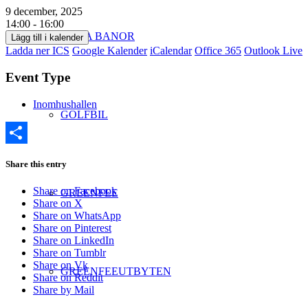
9 december, 2025
14:00 - 16:00
VÅRA BANOR
Lägg till i kalender
Ladda ner ICS
Google Kalender
iCalendar
Office 365
Outlook Live
Event Type
Inomhushallen
GOLFBIL
Dela
Share this entry
Share on Facebook
GREENFEE
Share on X
Share on WhatsApp
Share on Pinterest
Share on LinkedIn
Share on Tumblr
Share on Vk
GREENFEEUTBYTEN
Share on Reddit
Share by Mail