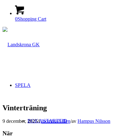
0
Shopping Cart
SPELA
Vinterträning
BOKA STARTTID
9 december, 2025
/
i
Inomhushallen
/
av
Hampus Nilsson
När