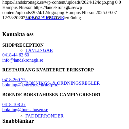
https://landskronagk.se/wp-content/uploads/2024/12/logo.png
0
0
Hampus Nilsson
https://landskronagk.se/wp-
content/uploads/2024/12/logo.png
Hampus Nilsson
2025-09-07
LOKALA REGLER
12:28:20
2025-09-07 12:28:20
Vinterträning
Kontakta oss
SHOP/RECEPTION
TÄVLINGAR
0418-44 62 60
info@landskronagk.se
RESTAURANG KVARTERET ERIKSTORP
0418-260 75
BOKNINGS- & ORDNINGSREGLER
bokning@kvartereterikstorp.se
BOENDE BORSTAHUSEN CAMPINGRESORT
0418-108 37
bokning@borstahusen.se
FADDERRONDER
Snabblänkar