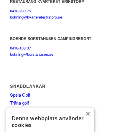
RESTAURANG KVARTERET ERIKSTORP
0418-260 75
bokning@kvartereterikstorp.se
BOENDE BORSTAHUSEN CAMPINGRESORT
0418-108 37
bokning@borstahusen.se
SNABBLÄNKAR
Spela Golf
Träna golf
Äta
×
Denna webbplats använder
Boende
cookies
Shop