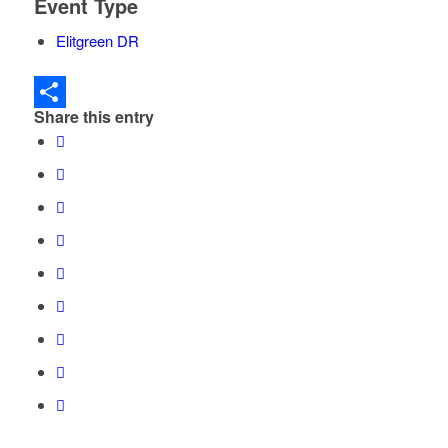
Event Type
Elitgreen DR
Share this entry
Dela