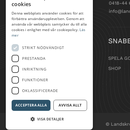
0418-44 
cookies
info@lan
Denna webbplats använder cookies för att
förbättra användarupplevelsen. Genom att
använda vår webbplats samtycker du till alla
cookies i enlighet med vår cookiepolicy.
Läs
mer
SNAB
STRIKT NÖDVÄNDIGT
SPELA G
PRESTANDA
SHOP
INRIKTNING
FUNKTIONER
OKLASSIFICERADE
ACCEPTERA ALLA
AVVISA ALLT
VISA DETALJER
© Landskr