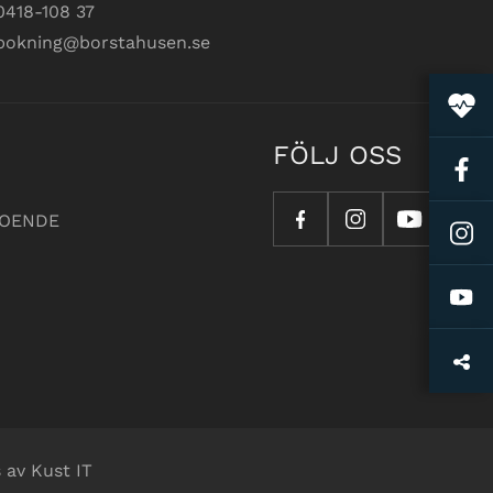
0418-108 37
bokning@borstahusen.se
FÖLJ OSS
OENDE
 av Kust IT