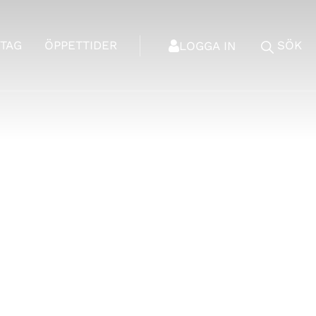
TAG
ÖPPETTIDER
SÖK
LOGGA IN
fice 365
Outlook Live