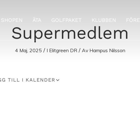
SHOPEN
ÄTA
GOLFPAKET
KLUBBEN
FÖRE
Supermedlem
/
/
4 Maj, 2025
I
Elitgreen DR
Av
Hampus Nilsson
lender
iCalendar
Of
G TILL I KALENDER