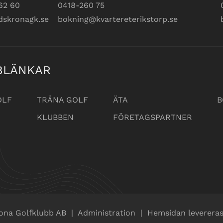
62 60
0418-260 75
dskronagk.se
bokning@kvartereterikstorp.se
BLÄNKAR
OLF
TRÄNA GOLF
ÄTA
B
KLUBBEN
FÖRETAGSPARTNER
ona Golfklubb AB
|
Administration
|
Hemsidan levereras