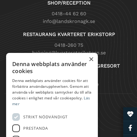
SHOP/RECEPTION
0418-44 62 60
info@landskronagk.se
RESTAURANG KVARTERET ERIKSTORP
0418-260 75
bokning@kvartereterikstorp.se
×
Denna webbplats använder
BOENDE BORSTAHUSEN CAMPINGRESORT
cookies
0418-108 37
Denna webbplats använder cookies för att
bokning@borstahusen.se
förbättra användarupplevelsen. Genom att
använda vår webbplats samtycker du till alla
cookies i enlighet med vår cookiepolicy.
Läs
SNABBLÄNKAR
mer
SPELA GOLF
STRIKT NÖDVÄNDIGT
TRÄNA GOLF
PRESTANDA
ÄTA