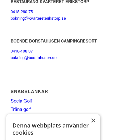
RESTAURANG KVARTERET ERIKSTORP
0418-260 75
bokning@kvartereterikstorp.se
BOENDE BORSTAHUSEN CAMPINGRESORT
0418-108 37
bokning@borstahusen.se
SNABBLÄNKAR
Spela Golf
Träna golf
Äta
×
Denna webbplats använder
Boende
cookies
Shop