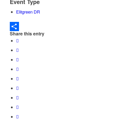
Event Type
Elitgreen DR
Share this entry
Dela