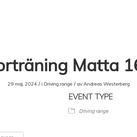
RÄNA
SHOPEN
ÄTA
GOLFPAKET
KLUBBEN
orträning Matta 
/
/
29 maj, 2024
i
Driving range
av
Andreas Westerberg
EVENT TYPE
Driving range