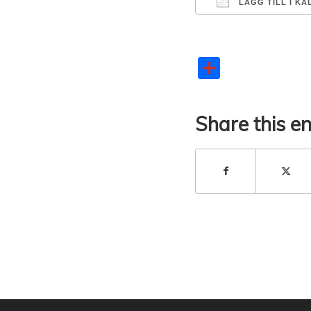
LÄGG TILL I KA
Ladda ner ICS
Google Kal
iCal
Dela
Share this en