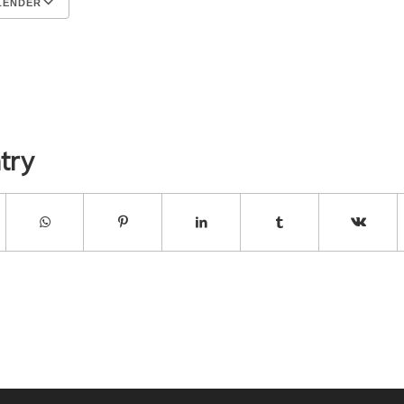
LENDER
ender
endar
Office 365
Outlook Live
try