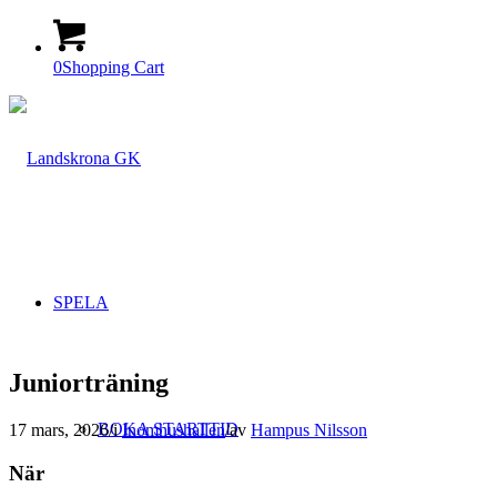
0
Shopping Cart
SPELA
Juniorträning
BOKA STARTTID
17 mars, 2026
/
i
Inomhushallen
/
av
Hampus Nilsson
När