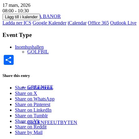
17 mars, 2026
08:00 - 10:30
VÅRA BANOR
Lägg till i kalender
Ladda ner ICS
Google Kalender
iCalendar
Office 365
Outlook Live
Event Type
Inomhushallen
GOLFBIL
Dela
Share this entry
GREENFEE
Share on Facebook
Share on X
Share on WhatsApp
Share on Pinterest
Share on LinkedIn
Share on Tumblr
Share on Vk
GREENFEEUTBYTEN
Share on Reddit
Share by Mail