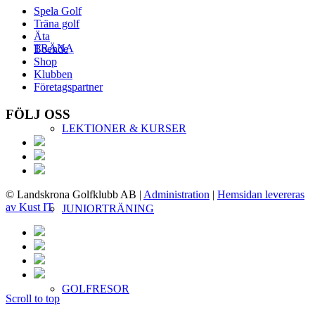
Spela Golf
Träna golf
Äta
TRÄNA
Boende
Shop
Klubben
Företagspartner
FÖLJ OSS
LEKTIONER & KURSER
© Landskrona Golfklubb AB
|
Administration
|
Hemsidan levereras
av Kust IT
JUNIORTRÄNING
GOLFRESOR
Scroll to top