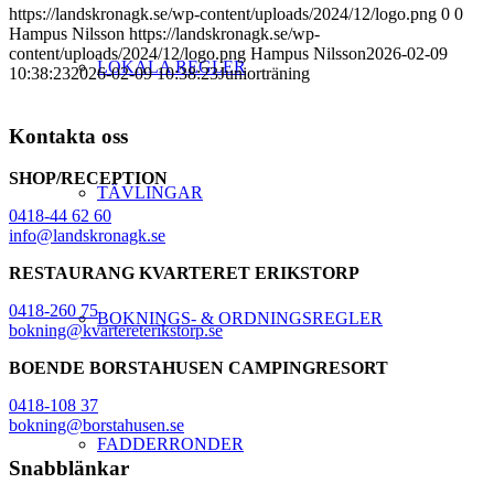
https://landskronagk.se/wp-content/uploads/2024/12/logo.png
0
0
Hampus Nilsson
https://landskronagk.se/wp-
content/uploads/2024/12/logo.png
Hampus Nilsson
2026-02-09
LOKALA REGLER
10:38:23
2026-02-09 10:38:23
Juniorträning
Kontakta oss
SHOP/RECEPTION
TÄVLINGAR
0418-44 62 60
info@landskronagk.se
RESTAURANG KVARTERET ERIKSTORP
0418-260 75
BOKNINGS- & ORDNINGSREGLER
bokning@kvartereterikstorp.se
BOENDE BORSTAHUSEN CAMPINGRESORT
0418-108 37
bokning@borstahusen.se
FADDERRONDER
Snabblänkar