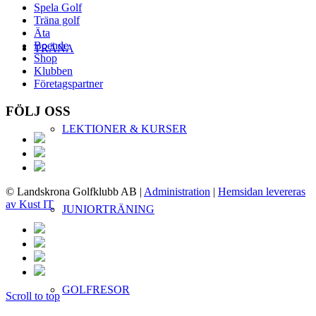
Spela Golf
Träna golf
Äta
Boende
TRÄNA
Shop
Klubben
Företagspartner
FÖLJ OSS
LEKTIONER & KURSER
© Landskrona Golfklubb AB
|
Administration
|
Hemsidan levereras
av Kust IT
JUNIORTRÄNING
GOLFRESOR
Scroll to top