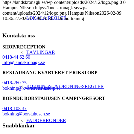
https://landskronagk.se/wp-content/uploads/2024/12/logo.png
0
0
Hampus Nilsson
https://landskronagk.se/wp-
content/uploads/2024/12/logo.png
Hampus Nilsson
2026-02-09
LOKALA REGLER
10:36:27
2026-02-09 10:36:27
Juniorträning
Kontakta oss
SHOP/RECEPTION
TÄVLINGAR
0418-44 62 60
info@landskronagk.se
RESTAURANG KVARTERET ERIKSTORP
0418-260 75
BOKNINGS- & ORDNINGSREGLER
bokning@kvartereterikstorp.se
BOENDE BORSTAHUSEN CAMPINGRESORT
0418-108 37
bokning@borstahusen.se
FADDERRONDER
Snabblänkar