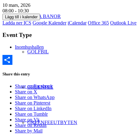
10 mars, 2026
08:00 - 10:30
VÅRA BANOR
Lägg till i kalender
Ladda ner ICS
Google Kalender
iCalendar
Office 365
Outlook Live
Event Type
Inomhushallen
GOLFBIL
Dela
Share this entry
Share on Facebook
GREENFEE
Share on X
Share on WhatsApp
Share on Pinterest
Share on LinkedIn
Share on Tumblr
Share on Vk
GREENFEEUTBYTEN
Share on Reddit
Share by Mail