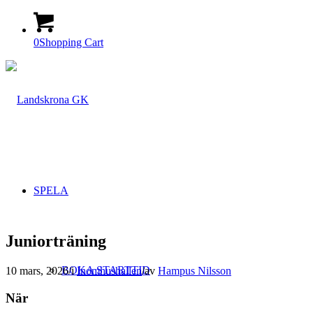
0
Shopping Cart
SPELA
Juniorträning
BOKA STARTTID
10 mars, 2026
/
i
Inomhushallen
/
av
Hampus Nilsson
När