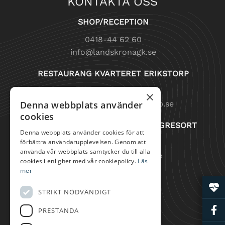
KONTAKTA OSS
SHOP/RECEPTION
0418-44 62 60
info@landskronagk.se
RESTAURANG KVARTERET ERIKSTORP
0418-260 75
×
Denna webbplats använder
bokning@kvartereterikstorp.se
cookies
BOENDE BORSTAHUSEN CAMPINGRESORT
Denna webbplats använder cookies för att
förbättra användarupplevelsen. Genom att
0418-108 37
använda vår webbplats samtycker du till alla
bokning@borstahusen.se
cookies i enlighet med vår cookiepolicy.
Läs
mer
SNABBLÄNKAR
STRIKT NÖDVÄNDIGT
SPELA GOLF
PRESTANDA
TRÄNA GOLF