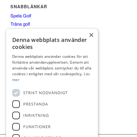
SNABBLÄNKAR
Spela Golf
Träna golf
Äta
×
Denna webbplats använder
Boende
cookies
Shop
Klubben
Denna webbplats använder cookies för att
förbättra användarupplevelsen. Genom att
Företagspartner
använda vår webbplats samtycker du till alla
cookies i enlighet med vår cookiepolicy.
Läs
mer
FÖLJ OSS
STRIKT NÖDVÄNDIGT
PRESTANDA
INRIKTNING
FUNKTIONER