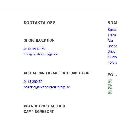
KONTAKTA OSS
SNA
Spela
Träna 
SHOP/RECEPTION
Äta
Boen
0418-44 62 60
Shop
info@landskronagk.se
Klubb
Föret
RESTAURANG KVARTERET ERIKSTORP
FÖL
0418-260 75
bokning@kvartereterikstorp.se
BOENDE BORSTAHUSEN
CAMPINGRESORT