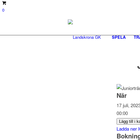
0
SPELA
TR
När
17 juli, 20
00:00
Lägg till i 
Ladda ner 
Boknin