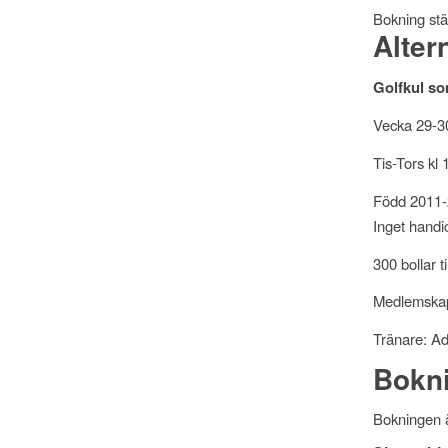
Bokning st
Alter
Golfkul s
Vecka 29-3
Tis-Tors kl
Född 2011
Inget handi
300 bollar t
Medlemskap
Tränare: A
Bokn
Bokningen ä