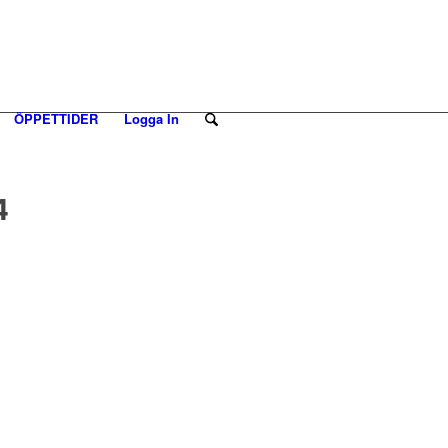
ÖPPETTIDER
Logga In
4