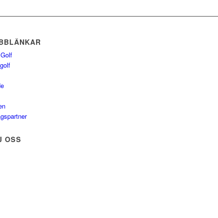
BBLÄNKAR
 Golf
golf
de
en
agspartner
J OSS