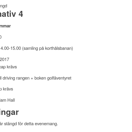
ängd
nativ 4
ommar
0
 14.00-15.00 (samling på korthålsbanan)
-2017
cap krävs
ill driving rangen + boken golfäventyret
 krävs
dam Hall
ingar
r stängd för detta evenemang.