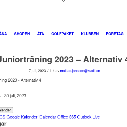
ÄNA
SHOPEN
ÄTA
GOLFPAKET
KLUBBEN
FÖRETAG
Juniorträning 2023 – Alternativ 
/
/
17 juli, 2023
i
av
mattias.jansson@kustit.se
23 - 30 juli, 2023
kalender
ICS
Google Kalender
iCalendar
Office 365
Outlook Live
gar