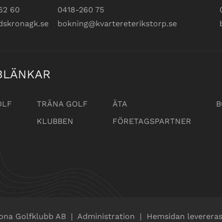
62 60
0418-260 75
dskronagk.se
bokning@kvartereterikstorp.se
BLÄNKAR
OLF
TRÄNA GOLF
ÄTA
B
KLUBBEN
FÖRETAGSPARTNER
ona Golfklubb AB
|
Administration
|
Hemsidan levereras