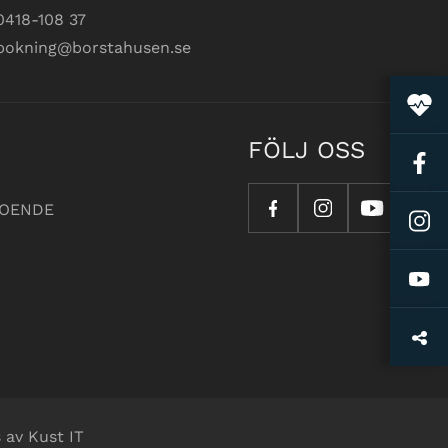
0418-108 37
bokning@borstahusen.se
FÖLJ OSS
OENDE
 av Kust IT