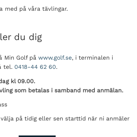
a med på våra tävlingar.
er du dig
å Min Golf på
www.golf.se
, i terminalen i
å tel.
0418-44 62 60
.
ag kl 09.00.
tävling som betalas i samband med anmälan.
ass
 välja på tidig eller sen starttid när ni anmäler