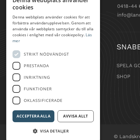
Denna webbplats använder
0418-44 
cookies
info@lan
Denna webbplats använder cookies för att
förbättra användarupplevelsen. Genom att
använda vår webbplats samtycker du till alla
cookies i enlighet med vår cookiepolicy.
Läs
mer
SNAB
STRIKT NÖDVÄNDIGT
SPELA G
PRESTANDA
SHOP
INRIKTNING
FUNKTIONER
OKLASSIFICERADE
ACCEPTERA ALLA
AVVISA ALLT
VISA DETALJER
© Landskr