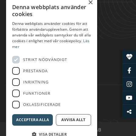
×
Denna webbplats använder
SNABBLÄNKAR
cookies
SPELA GOLF
Denna webbplats använder cookies för att
förbättra användarupplevelsen. Genom att
TRÄNA GOLF
använda vår webbplats samtycker du till alla
ÄTA
cookies i enlighet med vår cookiepolicy.
Läs
mer
BOENDE
SHOP
STRIKT NÖDVÄNDIGT
KLUBBEN
PRESTANDA
FÖRETAGSPARTNER
INRIKTNING
FÖLJ OSS
FUNKTIONER
OKLASSIFICERADE
ACCEPTERA ALLA
AVVISA ALLT
© Landskrona Golfklubb AB
VISA DETALJER