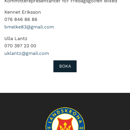
Kommittérepresentanter för Fredagsgolfen Mixed
Kennet Eriksson
076 846 86 86
bmelke83@gmail.com
Ulla Lantz
070 397 23 00
uklantz@gmail.com
BOKA